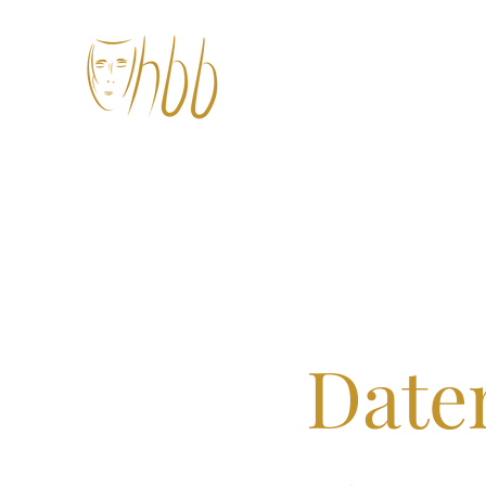
hohberger.bühnen – am
Start
Alle Termine
Spielgruppen
Fachbereich
Date