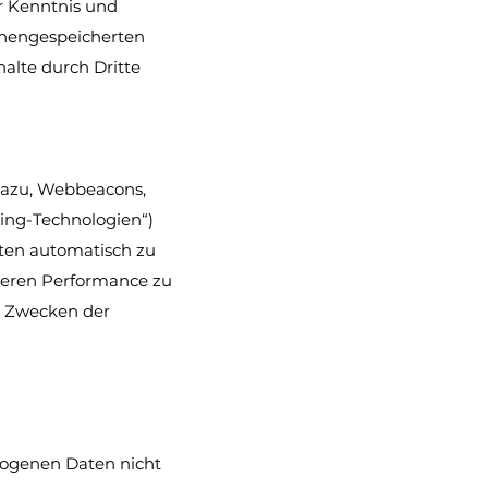
ur Kenntnis und
schengespeicherten
halte durch Dritte
 dazu, Webbeacons,
king-Technologien“)
aten automatisch zu
 deren Performance zu
u Zwecken der
zogenen Daten nicht