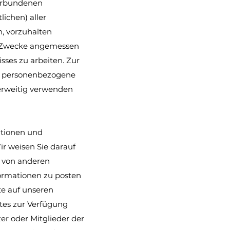
verbundenen
ichen) aller
n, vorzuhalten
che Zwecke angemessen
sses zu arbeiten. Zur
ht personenbezogene
erweitig verwenden
mationen und
r weisen Sie darauf
n, von anderen
formationen zu posten
te auf unseren
tes zur Verfügung
zer oder Mitglieder der