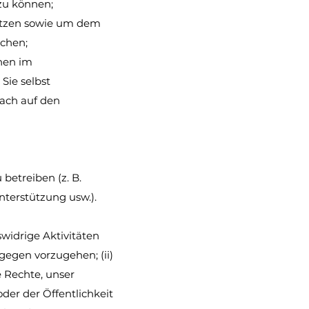
zu können;
etzen sowie um dem
chen;
nen im
Sie selbst
fach auf den
betreiben (z. B.
nterstützung usw.).
widrige Aktivitäten
gegen vorzugehen; (ii)
 Rechte, unser
der der Öffentlichkeit