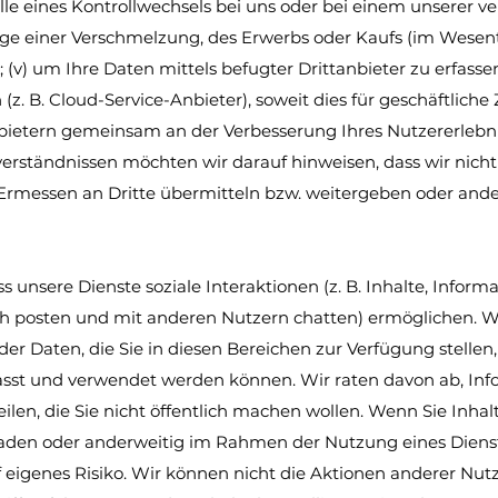
Falle eines Kontrollwechsels bei uns oder bei einem unserer 
 einer Verschmelzung, des Erwerbs oder Kaufs (im Wesentl
 (v) um Ihre Daten mittels befugter Drittanbieter zu erfasse
 (z. B. Cloud-Service-Anbieter), soweit dies für geschäftli
anbietern gemeinsam an der Verbesserung Ihres Nutzererlebni
erständnissen möchten wir darauf hinweisen, dass wir nic
rmessen an Dritte übermitteln bzw. weitergeben oder and
ss unsere Dienste soziale Interaktionen (z. B. Inhalte, Infor
h posten und mit anderen Nutzern chatten) ermöglichen. Wi
 oder Daten, die Sie in diesen Bereichen zur Verfügung stelle
asst und verwendet werden können. Wir raten davon ab, In
ilen, die Sie nicht öffentlich machen wollen. Wenn Sie Inhal
hladen oder anderweitig im Rahmen der Nutzung eines Diens
auf eigenes Risiko. Wir können nicht die Aktionen anderer Nut