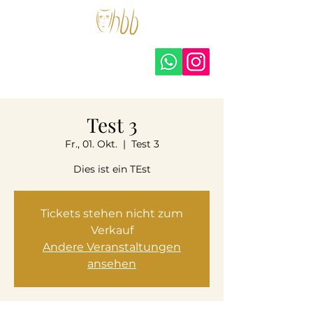
hohberger.bühnen –
amateurtheater e.V.
Test 3
Fr., 01. Okt.
  |  
Test 3
Dies ist ein TEst
Tickets stehen nicht zum
Verkauf
Andere Veranstaltungen
ansehen