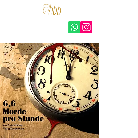
hohberger.bühnen –
amateurtheater e.V.