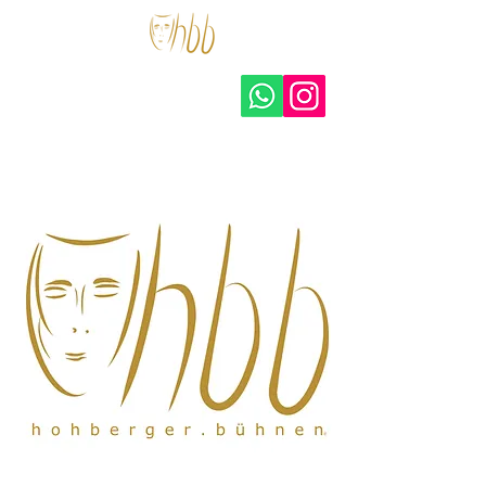
hohberger.bühnen –
amateurtheater e.V.