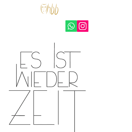
hohberger.bühnen –
amateurtheater e.V.