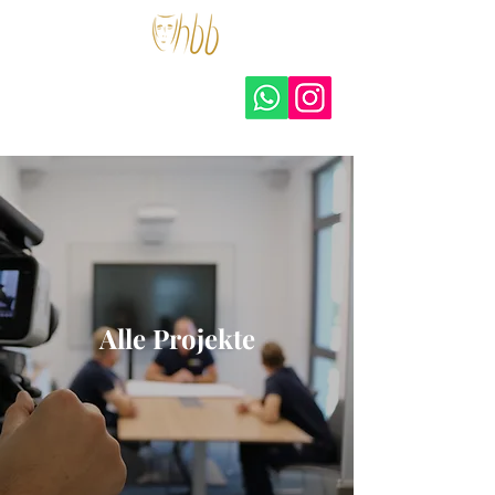
hohberger.bühnen –
amateurtheater e.V.
Alle Projekte