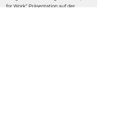
for Work“ Präsentation auf der
Berufsinfomesse in Offenburg
Zum Video
2013 Aufnahme und
Filmschnitt der TTSF-
Konzertnacht
mit vier Kameras
2013 Aufführung „Vari-e-The“
Film „Menschen unter uns“
Idee, Drehbuch und Umsetzung