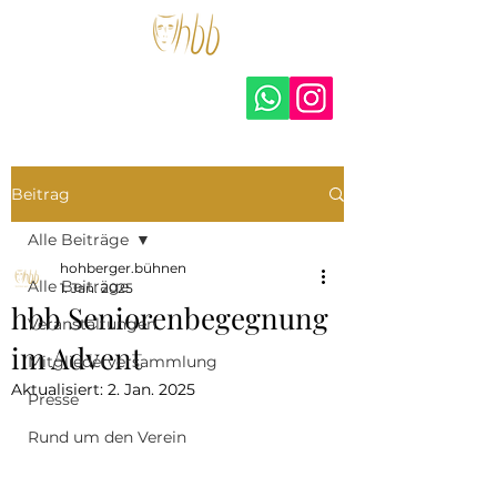
hohberger.bühnen –
amateurtheater e.V.
Beitrag
Alle Beiträge
hohberger.bühnen
Alle Beiträge
1. Jan. 2025
hbb Seniorenbegegnung
Veranstaltungen
im Advent
Mitgliederversammlung
Aktualisiert:
2. Jan. 2025
Presse
Rund um den Verein