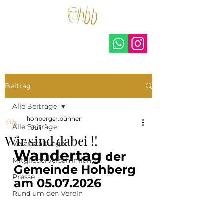
hohberger.bühnen –
amateurtheater e.V.
Beitrag
Alle Beiträge
hohberger.bühnen
Alle Beiträge
1. Juli
Wir sind dabei !!
Veranstaltungen
Wandertag
 der 
Mitgliederversammlung
Gemeinde Hohberg  
Presse
am 05.07.2026
Rund um den Verein