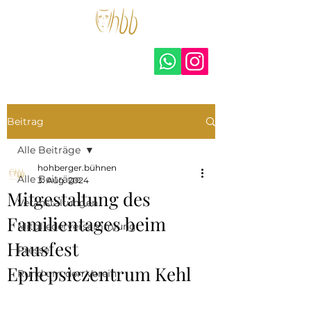
hohberger.bühnen –
amateurtheater e.V.
Beitrag
Alle Beiträge
hohberger.bühnen
Alle Beiträge
3. Aug. 2024
Mitgestaltung des
Veranstaltungen
Familientages beim
Mitgliederversammlung
Hausfest
Presse
Epilepsiezentrum Kehl
Rund um den Verein