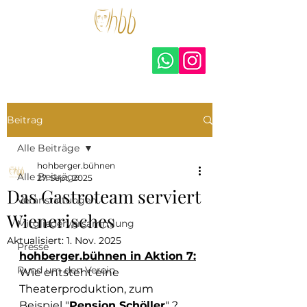
hohberger.bühnen –
amateurtheater e.V.
Beitrag
Alle Beiträge
hohberger.bühnen
Alle Beiträge
27. Sept. 2025
Das Gastroteam serviert
Veranstaltungen
Wienerisches
Mitgliederversammlung
Aktualisiert:
1. Nov. 2025
Presse
hohberger.bühnen in Aktion 7:
Rund um den Verein
Wie entsteht eine 
Theaterproduktion, zum 
Beispiel "
Pension Schöller
" ?